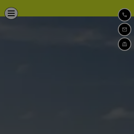
Chi siamo
Consulenza di viaggio
Assicurazione di viaggio
Viaggi individuali
Viaggi di gruppo